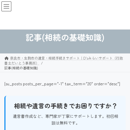
コ
ナ
D’sみらいサポート 奈良市・生駒市の遺言・
ン
ビ
相続サポート
テ
ゲ
ン
ー
ツ
シ
へ
ョ
記事(相続の基礎知識)
ス
ン
キ
に
ッ
移
プ
動
奈良市・生駒市の遺言・相続手続きサポート｜D’sみらいサポート（行政
書士だいとう事務所）
記事(相続の基礎知識)
[su_posts posts_per_page="-1" tax_term="20" order="desc"]
相続や遺言の手続きでお困りですか？
遺言書作成など、専門家が丁寧にサポートします。初回相
談は無料です。