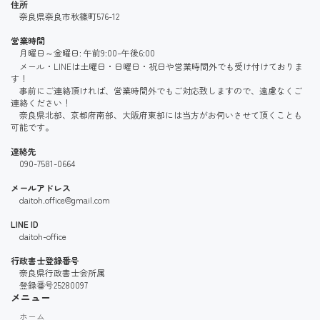
住所
奈良県奈良市秋篠町576-12
営業時間
月曜日～金曜日: 午前9:00–午後6:00
メール・LINEは土曜日・日曜日・祝日や営業時間外でも受け付けておりま
す！
事前にご連絡頂ければ、営業時間外でもご対応致しますので、遠慮なくご
連絡ください！
奈良県北部、京都府南部、大阪府東部には当方がお伺いさせて頂くことも
可能です。
連絡先
090-7581-0664
メールアドレス
daitoh.office@gmail.com
LINE ID
daitoh-office
行政書士登録番号
奈良県行政書士会所属
登録番号25280097
メニュー
ホーム